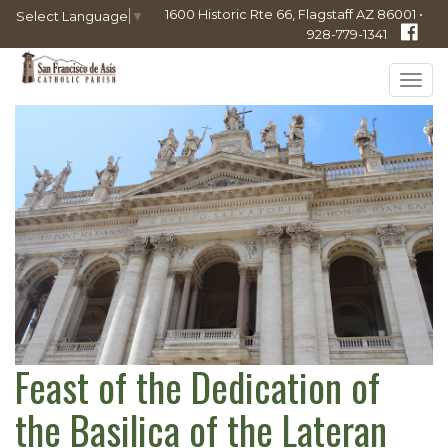
1600 Historic Rte 66, Flagstaff AZ 86001 •
Select Language
▼
928-779-1341
Tog
navi
Feast of the Dedication of
the Basilica of the Lateran