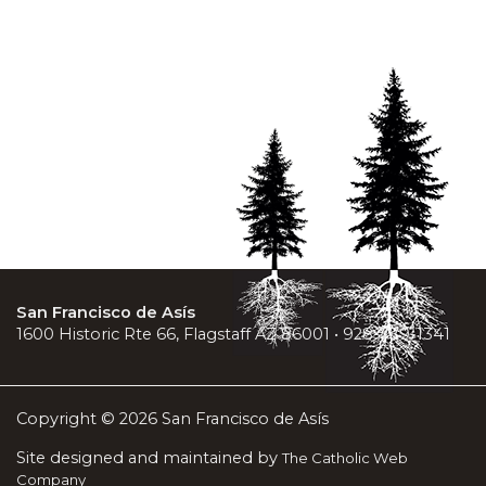
San Francisco de Asís
1600 Historic Rte 66, Flagstaff AZ 86001 • 928-779-1341
Copyright © 2026 San Francisco de Asís
Site designed and maintained by
The Catholic Web
Company