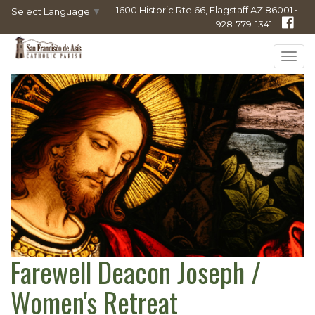
1600 Historic Rte 66, Flagstaff AZ 86001 •
Select Language
▼
928-779-1341
Tog
navi
Farewell Deacon Joseph /
Women's Retreat